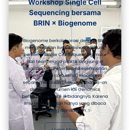
Workshop Single Cell
Sequencing bersama
BRIN × Biogenome
Biogenome berkolaborasi dengan BRIN
menghadirkan live workshop eksklusif
bertema Single Cell Sequencing mulai
dari teori hingga praktik langsung di
laboratorium. Peserta berkesempatan
memahami cara kerja teknologi ini
secara mendalam, sekaligus hands-on
dengan instrumen 10x Genomics
bersama para ahli di bidangnya. Karena
ilmu terbaik bukan hanya yang dibaca
tapi yang dipraktikkan. ✨
Learn More